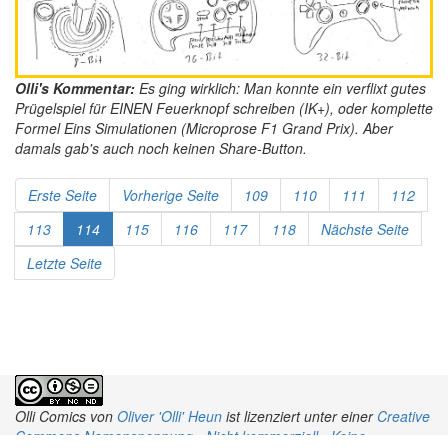
Olli's Kommentar:
Es ging wirklich: Man konnte ein verflixt gutes
Prügelspiel für EINEN Feuerknopf schreiben (IK+), oder komplette
Formel Eins Simulationen (Microprose F1 Grand Prix). Aber
damals gab's auch noch keinen Share-Button.
Erste Seite
Vorherige Seite
109
110
111
112
113
114
115
116
117
118
Nächste Seite
Letzte Seite
Olli Comics
von
Oliver 'Olli' Heun
ist lizenziert unter einer
Creative
Commons Namensnennung - Nicht kommerziell - Keine